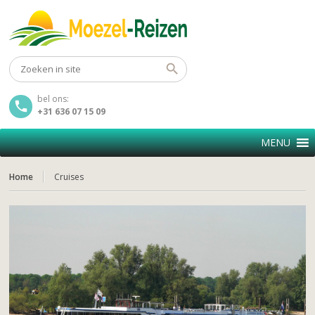
bel ons:
+31 636 07 15 09
MENU
Home
Cruises