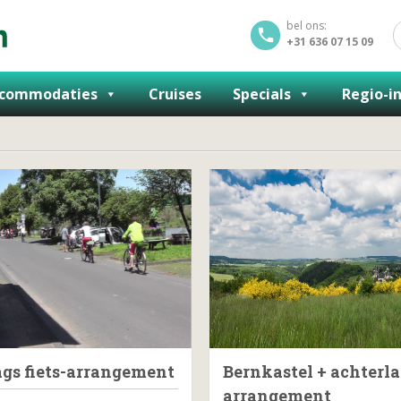
bel ons:
+31 636 07 15 09
commodaties
Cruises
Specials
Regio-i
ags fiets-arrangement
Bernkastel + achterl
arrangement