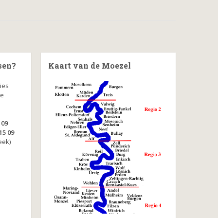
sen?
Kaart van de Moezel
ies
ke
 09
15 09
eek)