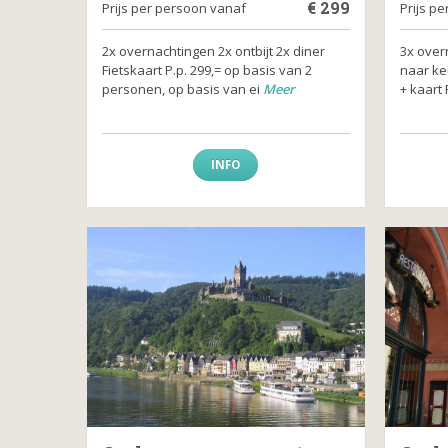
€
299
Prijs per persoon vanaf
Prijs p
2x overnachtingen 2x ontbijt 2x diner
3x overn
Fietskaart P.p. 299,= op basis van 2
naar ke
personen, op basis van ei
Meer
+ kaart 
INFO