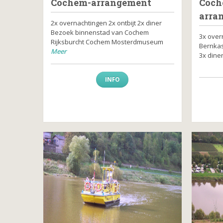
Cochem-arrangement
Coch
arra
2x overnachtingen 2x ontbijt 2x diner
Bezoek binnenstad van Cochem
3x over
Rijksburcht Cochem Mosterdmuseum
Bernkast
Meer
3x dine
INFO