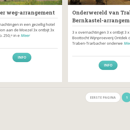
er weg-arrangement
Onderwereld van Tra
Bernkastel-arrangem
nachtingen in een gezellig hotel
ion aan de Moezel 3x ontbijt 3x
3 x overnachtingen 3 x ontbijt 3 x
p. 250,= in e
Meer
Boottocht Wijnproeverij Ontdek 
Traben-Trarbacher onderwe
Me
INFO
INFO
EERSTE PAGINA
1