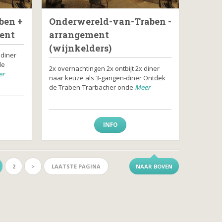
ben +
Onderwereld-van-Traben -
ent
arrangement
(wijnkelders)
 diner
de
2x overnachtingen 2x ontbijt 2x diner
er
naar keuze als 3-gangen-diner Ontdek
de Traben-Trarbacher onde
Meer
INFO
2
>
LAATSTE PAGINA
NAAR BOVEN