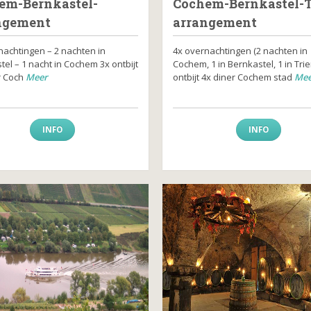
em-Bernkastel-
Cochem-Bernkastel-T
ngement
arrangement
nachtingen – 2 nachten in
4x overnachtingen (2 nachten in
el – 1 nacht in Cochem 3x ontbijt
Cochem, 1 in Bernkastel, 1 in Trie
r Coch
Meer
ontbijt 4x diner Cochem stad
Mee
INFO
INFO