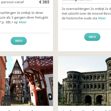
€
385
er persoon vanaf
2x overnachtingen 2x ontbijt 2x d
achtingen 3x ontbijt 3x diner
met uitzicht over de moezel Bez
uze als 3-gangen-diner Fietsgids
de historische oude sta
Meer
P.p. 385,= op
Meer
INFO
INFO