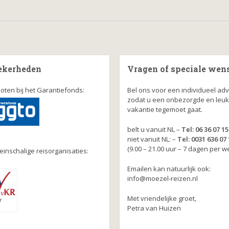
ekerheden
Vragen of speciale wen
oten bij het Garantiefonds:
Bel ons voor een individueel adv
zodat u een onbezorgde en leu
vakantie tegemoet gaat.
belt u vanuit NL –
Tel: 06 36 07 15
niet vanuit NL: –
Tel: 0031 636 07 
(9.00 – 21.00 uur – 7 dagen per w
leinschalige reisorganisaties:
Emailen kan natuurlijk ook:
info@moezel-reizen.nl
Met vriendelijke groet,
r
Petra van Huizen