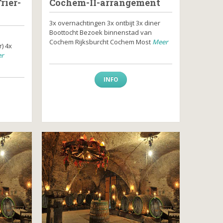
rier-
Cochem-II-arrangement
3x overnachtingen 3x ontbijt 3x diner
Boottocht Bezoek binnenstad van
Cochem Rijksburcht Cochem Most
Meer
r) 4x
r
INFO