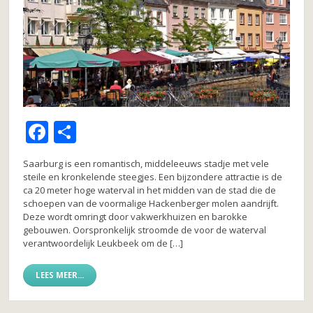
F
D
a
el
Saarburg is een romantisch, middeleeuws stadje met vele
c
e
steile en kronkelende steegjes. Een bijzondere attractie is de
ca 20 meter hoge waterval in het midden van de stad die de
e
n
schoepen van de voormalige Hackenberger molen aandrijft.
b
Deze wordt omringt door vakwerkhuizen en barokke
gebouwen. Oorspronkelijk stroomde de voor de waterval
o
verantwoordelijk Leukbeek om de […]
o
LEES MEER...
k