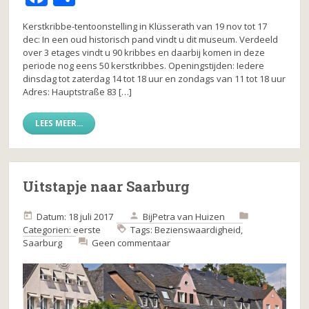
a
el
Kerstkribbe-tentoonstelling in Klüsserath van 19 nov tot 17
c
e
dec: In een oud historisch pand vindt u dit museum. Verdeeld
over 3 etages vindt u 90 kribbes en daarbij komen in deze
e
n
periode nog eens 50 kerstkribbes. Openingstijden: Iedere
b
dinsdag tot zaterdag 14 tot 18 uur en zondags van 11 tot 18 uur
Adres: Hauptstraße 83 […]
o
o
LEES MEER...
k
Uitstapje naar Saarburg
Datum: 18 juli 2017
Bij
Petra van Huizen
Categorien:
eerste
Tags:
Bezienswaardigheid
,
Saarburg
Geen commentaar