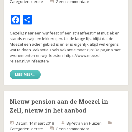
Categorien:
eerste
Geen commentaar
F
D
a
el
Gezellig naar een wijnfeest of een straatfeest met muziek en
c
e
stands en wijn en lekkernijen. Uit de lange lijst blijkt dat de
Moezel een actief gebied is en er is eigenlijk altijd wel ergens
e
n
wat te doen. Vakantie zoals vakantie moet zijn! De pagina met
b
evenementen en wijnfeesten: https://www.moezel-
reizen.nl/wijnfeesten/
o
o
LEES MEER...
k
Nieuw pension aan de Moezel in
Zell, nieuw in het aanbod
Datum: 14 maart 2018
Bij
Petra van Huizen
Categorien:
eerste
Geen commentaar