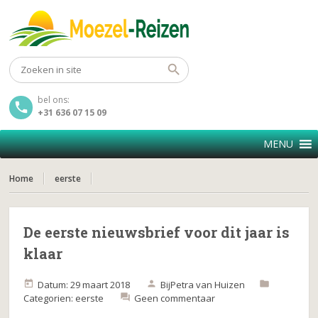
bel ons:
+31 636 07 15 09
MENU
Home
eerste
De eerste nieuwsbrief voor dit jaar is
klaar
Datum: 29 maart 2018
Bij
Petra van Huizen
Categorien:
eerste
Geen commentaar