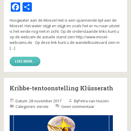
F
D
a
el
Hoogwater aan de Moezel Het is een spannende tijd aan de
c
e
Moezel. Het water stijgt en stijgt en zoals het er nu naar uitziet
is het einde nog niet in zicht. Op de onderstaande links kunt u
e
n
op de webcam de actuele stand zien http://www.mosel-
b
webcams.de Op deze link kunt u de wandelboulevard zien in
[…]
o
o
LEES MEER...
k
Kribbe-tentoonstelling Klüsserath
Datum: 28 november 2017
Bij
Petra van Huizen
Categorien:
eerste
Geen commentaar