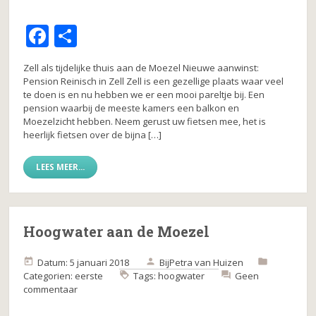
F
D
a
el
Zell als tijdelijke thuis aan de Moezel Nieuwe aanwinst:
c
e
Pension Reinisch in Zell Zell is een gezellige plaats waar veel
te doen is en nu hebben we er een mooi pareltje bij. Een
e
n
pension waarbij de meeste kamers een balkon en
b
Moezelzicht hebben. Neem gerust uw fietsen mee, het is
heerlijk fietsen over de bijna […]
o
o
LEES MEER...
k
Hoogwater aan de Moezel
Datum: 5 januari 2018
Bij
Petra van Huizen
Categorien:
eerste
Tags:
hoogwater
Geen
commentaar