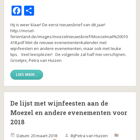
F
D
a
el
Hij is weer klaar! De eerst nieuwsbrief van dit jaar!
c
e
http://mosel-
ferienland.de/images/moezelnieuwsbrief/Moezelmail%20010
e
n
418.pdf Met de nieuwe evenementenkalender met
b
wijnfeesten en andere evenementen, maar ook met leuke
tips. Veel leesplezier! De volgende zal half mei verschijnen.
o
Groetjes, Petra van Huizen
o
LEES MEER...
k
De lijst met wijnfeesten aan de
Moezel en andere evenementen voor
2018
Datum: 20 maart 2018
Bij
Petra van Huizen