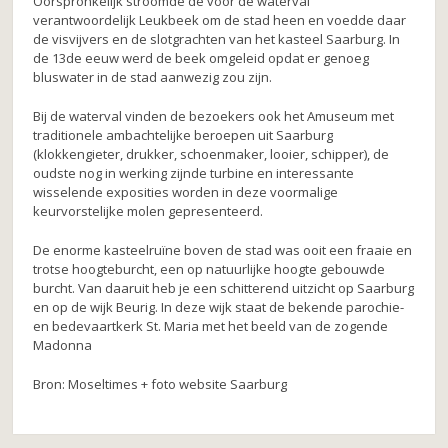
Oorspronkelijk stroomde de voor de waterval
k
verantwoordelijk Leukbeek om de stad heen en voedde daar
de visvijvers en de slotgrachten van het kasteel Saarburg. In
de 13de eeuw werd de beek omgeleid opdat er genoeg
bluswater in de stad aanwezig zou zijn.
Bij de waterval vinden de bezoekers ook het Amuseum met
traditionele ambachtelijke beroepen uit Saarburg
(klokkengieter, drukker, schoenmaker, looier, schipper), de
oudste nog in werking zijnde turbine en interessante
wisselende exposities worden in deze voormalige
keurvorstelijke molen gepresenteerd.
De enorme kasteelruïne boven de stad was ooit een fraaie en
trotse hoogteburcht, een op natuurlijke hoogte gebouwde
burcht. Van daaruit heb je een schitterend uitzicht op Saarburg
en op de wijk Beurig. In deze wijk staat de bekende parochie-
en bedevaartkerk St. Maria met het beeld van de zogende
Madonna
Bron: Moseltimes + foto website Saarburg