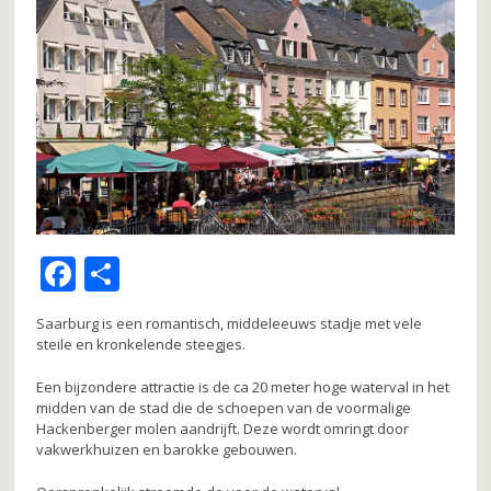
F
D
a
el
Saarburg is een romantisch, middeleeuws stadje met vele
c
e
steile en kronkelende steegjes.
e
n
Een bijzondere attractie is de ca 20 meter hoge waterval in het
b
midden van de stad die de schoepen van de voormalige
Hackenberger molen aandrijft. Deze wordt omringt door
o
vakwerkhuizen en barokke gebouwen.
o