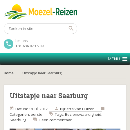
bel ons:
+31 636 07 15 09
MENU
Home
Uitstapje naar Saarburg
Uitstapje naar Saarburg
Datum: 18 juli 2017
Bij
Petra van Huizen
Categorien:
eerste
Tags:
Bezienswaardigheid
,
Saarburg
Geen commentaar