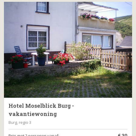
Hotel Moselblick Burg -
vakantiewoning
Burg, regio 3
€
30
Prijs met 2 personen vanaf: