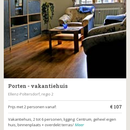
Porten - vakantiehuis
Ellenz-Poltersdorf, regio 2
€
107
Prijs met 2 personen vanaf:
Vakantiehuis, 2 tot 6 personen, ligging: Centrum, geheel eigen
huis, binnenplaats + overdekt terras/
Meer