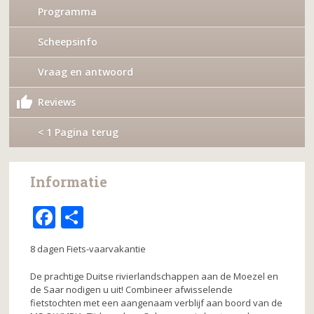
Programma
Scheepsinfo
Vraag en antwoord
Reviews
< 1 Pagina terug
Informatie
F
D
a
el
8 dagen Fiets-vaarvakantie
c
e
e
n
De prachtige Duitse rivierlandschappen aan de Moezel en
de Saar nodigen u uit! Combineer afwisselende
b
fietstochten met een aangenaam verblijf aan boord van de