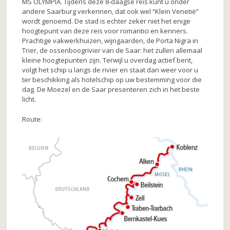
MS OLYMPIA. Tijdens deze 8-daagse reis kunt u onder
o
andere Saarburg verkennen, dat ook wel “Klein Venetië”
wordt genoemd. De stad is echter zeker niet het enige
o
hoogtepunt van deze reis voor romantici en kenners.
k
Prachtige vakwerkhuizen, wijngaarden, de Porta Nigra in
Trier, de ossenboogrivier van de Saar: het zullen allemaal
kleine hoogtepunten zijn. Terwijl u overdag actief bent,
volgt het schip u langs de rivier en staat dan weer voor u
ter beschikking als hotelschip op uw bestemming voor die
dag. De Moezel en de Saar presenteren zich in het beste
licht.
Route: