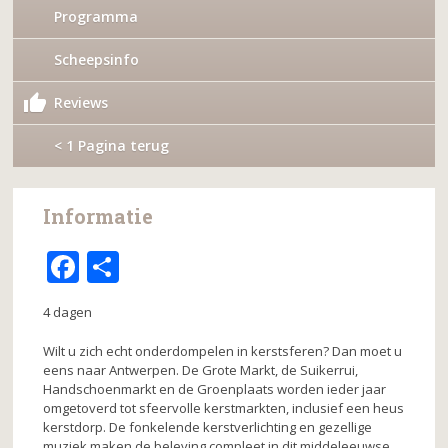
Programma
Scheepsinfo
Reviews
< 1 Pagina terug
Informatie
F
D
a
el
4 dagen
c
e
e
n
Wilt u zich echt onderdompelen in kerstsferen? Dan moet u
eens naar Antwerpen. De Grote Markt, de Suikerrui,
b
Handschoenmarkt en de Groenplaats worden ieder jaar
omgetoverd tot sfeervolle kerstmarkten, inclusief een heus
o
kerstdorp. De fonkelende kerstverlichting en gezellige
muziek maken de beleving compleet in dit middeleeuwse