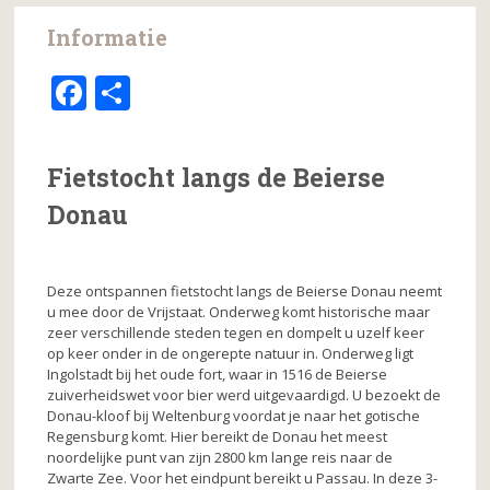
Informatie
F
D
a
el
c
e
Fietstocht langs de Beierse
e
n
Donau
b
o
o
Deze ontspannen fietstocht langs de Beierse Donau neemt
u mee door de Vrijstaat. Onderweg komt historische maar
k
zeer verschillende steden tegen en dompelt u uzelf keer
op keer onder in de ongerepte natuur in. Onderweg ligt
Ingolstadt bij het oude fort, waar in 1516 de Beierse
zuiverheidswet voor bier werd uitgevaardigd. U bezoekt de
Donau-kloof bij Weltenburg voordat je naar het gotische
Regensburg komt. Hier bereikt de Donau het meest
noordelijke punt van zijn 2800 km lange reis naar de
Zwarte Zee. Voor het eindpunt bereikt u Passau. In deze 3-