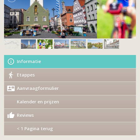
Informatie
Etappes
Aanvraagformulier
Kalender en prijzen
Reviews
< 1 Pagina terug