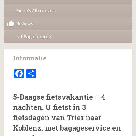
Extra's / Excursies
Reviews
< 1 Pagina terug
Informatie
F
D
a
el
c
e
5-Daagse fietsvakantie – 4
e
n
nachten. U fietst in 3
b
fietsdagen van Trier naar
o
Koblenz, met bagageservice en
o