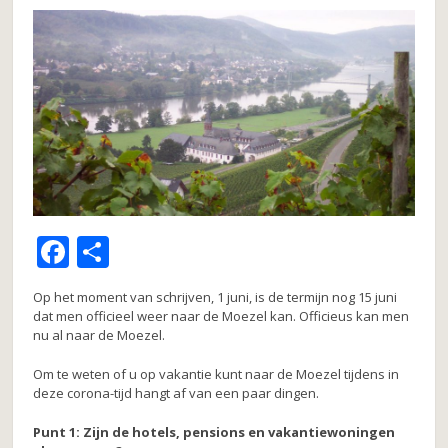
F
D
a
el
Op het moment van schrijven, 1 juni, is de termijn nog 15 juni
c
e
dat men officieel weer naar de Moezel kan. Officieus kan men
nu al naar de Moezel.
e
n
b
Om te weten of u op vakantie kunt naar de Moezel tijdens in
deze corona-tijd hangt af van een paar dingen.
o
o
Punt 1: Zijn de hotels, pensions en vakantiewoningen