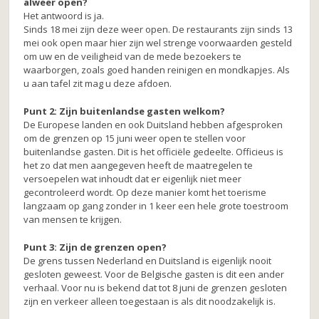
alweer open?
k
Het antwoord is ja.
Sinds 18 mei zijn deze weer open. De restaurants zijn sinds 13
mei ook open maar hier zijn wel strenge voorwaarden gesteld
om uw en de veiligheid van de mede bezoekers te
waarborgen, zoals goed handen reinigen en mondkapjes. Als
u aan tafel zit mag u deze afdoen.
Punt 2: Zijn buitenlandse gasten welkom?
De Europese landen en ook Duitsland hebben afgesproken
om de grenzen op 15 juni weer open te stellen voor
buitenlandse gasten. Dit is het officiële gedeelte. Officieus is
het zo dat men aangegeven heeft de maatregelen te
versoepelen wat inhoudt dat er eigenlijk niet meer
gecontroleerd wordt. Op deze manier komt het toerisme
langzaam op gang zonder in 1 keer een hele grote toestroom
van mensen te krijgen.
Punt 3: Zijn de grenzen open?
De grens tussen Nederland en Duitsland is eigenlijk nooit
gesloten geweest. Voor de Belgische gasten is dit een ander
verhaal. Voor nu is bekend dat tot 8 juni de grenzen gesloten
zijn en verkeer alleen toegestaan is als dit noodzakelijk is.