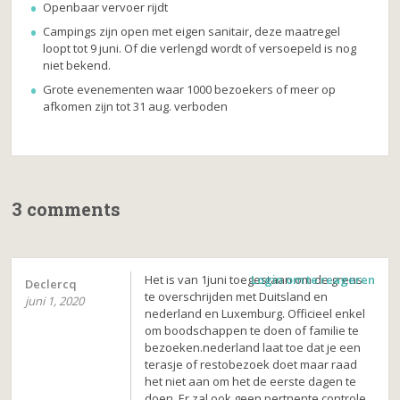
Openbaar vervoer rijdt
Campings zijn open met eigen sanitair, deze maatregel
loopt tot 9 juni. Of die verlengd wordt of versoepeld is nog
niet bekend.
Grote evenementen waar 1000 bezoekers of meer op
afkomen zijn tot 31 aug. verboden
3 comments
Het is van 1juni toegestaan om de grens
Login om te reageren
Declercq
te overschrijden met Duitsland en
juni 1, 2020
nederland en Luxemburg. Officieel enkel
om boodschappen te doen of familie te
bezoeken.nederland laat toe dat je een
terasje of restobezoek doet maar raad
het niet aan om het de eerste dagen te
doen. Er zal ook geen pertnente controle