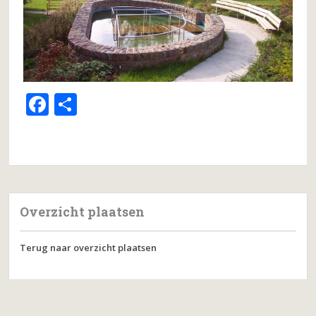
F
D
a
el
c
e
e
n
b
o
Overzicht plaatsen
o
Terug naar overzicht plaatsen
k