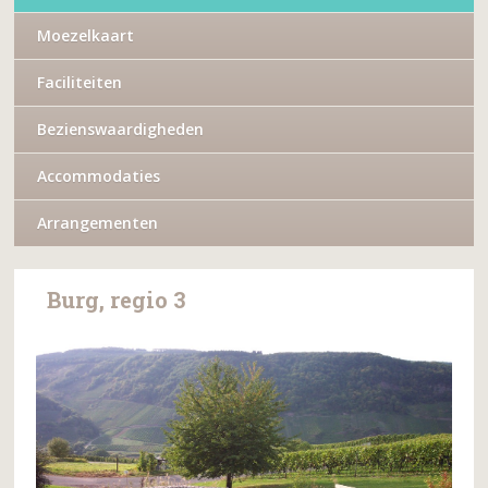
Moezelkaart
Faciliteiten
Bezienswaardigheden
Accommodaties
Arrangementen
Burg, regio 3