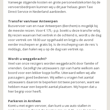
Vanwege stijgende kosten en grote personeelstekorten bij de
vervoersbedrijven kunnen wij u dit jaar helaas geen Taxi
Direct Service in Nederland aanbieden.
Transfer van/naar Antwerpen
Busvervoer van en naar Antwerpen (Berchem) is mogelijk bij
de meeste reizen. Voor € 175,- p.p. boekt u deze transfer erbij.
Bij reizen waarvan het vertrek in de ochtend is, wordt u de dag
voor vertrek om 18.00 uur opgehaald en krijgt u de avond
eerder inschepen er gratis bij. Is de inscheping van de reis ‘s
middags, dan halen wij u op de dag van vertrek op.
Wordt u weggebracht?
Veel van onze reizigers worden weggebracht door familie of
vrienden. Gezellig! Uw uitzwaaiers zijn van harte welkom aan
boord voor een lekker kopje koffie. Uiteraard willen wij alle
passagiers goed bedienen. Wij willen u vragen het aantal
uitzwaaiers daarom te beperken tot twee personen, want we
hebben maar een beperkt aantal plaatsen. Wij hopen dat u
hier begrip voor heeft.
Parkeren in Arnhem
Komt u met eigen vervoer, dan kunt u uw auto stallen in