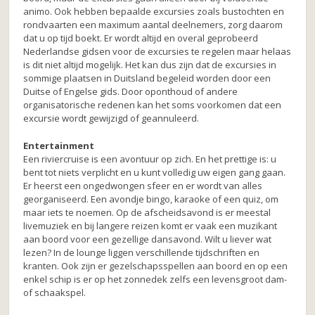
animo. Ook hebben bepaalde excursies zoals bustochten en
rondvaarten een maximum aantal deelnemers, zorg daarom
dat u op tijd boekt. Er wordt altijd en overal geprobeerd
Nederlandse gidsen voor de excursies te regelen maar helaas
is dit niet altijd mogelijk. Het kan dus zijn dat de excursies in
sommige plaatsen in Duitsland begeleid worden door een
Duitse of Engelse gids. Door oponthoud of andere
organisatorische redenen kan het soms voorkomen dat een
excursie wordt gewijzigd of geannuleerd.
Entertainment
Een riviercruise is een avontuur op zich. En het prettige is: u
bent tot niets verplicht en u kunt volledig uw eigen gang gaan.
Er heerst een ongedwongen sfeer en er wordt van alles
georganiseerd. Een avondje bingo, karaoke of een quiz, om
maar iets te noemen. Op de afscheidsavond is er meestal
livemuziek en bij langere reizen komt er vaak een muzikant
aan boord voor een gezellige dansavond. Wilt u liever wat
lezen? In de lounge liggen verschillende tijdschriften en
kranten. Ook zijn er gezelschapsspellen aan boord en op een
enkel schip is er op het zonnedek zelfs een levensgroot dam-
of schaakspel.