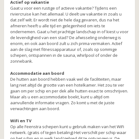
Actief op vakantie
Gaat u voor een rustige of actieve vakantie? Tijdens een
riviercruise kan het allemaal. U deelt uw vakantie in zoals u
dat zelf wilt. Er wordt niet de hele dag gevaren, dus na het
afmeren heeft u alle tijd en gelegenheid om iets te
ondernemen. Gaat u het prachtige landschap in of kiest u voor
de levendigheid van een stad? De afwisseling onderweg is
enorm, en ook aan boord zult u zich prima vermaken. Actief
aan de slag met fitnessapparatuur of, zoals op sommige
schepen, ontspannen in de sauna, whirlpool of onder de
zonnebank.
Accommodatie aan boord
De hutten aan boord hebben vaak wel de faciliteiten, maar
lang niet altijd de grootte van een hotelkamer. Het zou te ver
gaan om per schip en per dek alle hutten exact te omschrijven.
Maar als u een accommodatie boekt, kunt u altijd om
aanvullende informatie vragen. Zo komt u met de juiste
verwachtingen aan boord.
WiFi en TV
Op alle Feenstra schepen kunt u gebruik maken van het WiFi
netwerk. (gratis of tegen betaling) Het verschilt per schip waar
op het schip en in welk land/gebied dit te ontvangen is. De