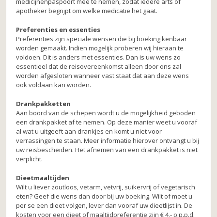
medicijnenpaspoort mee te nemen, zodat iedere arts of
apotheker begrijpt om welke medicatie het gaat.
Preferenties en essenties
Preferenties zijn speciale wensen die bij boeking kenbaar
worden gemaakt. Indien mogelijk proberen wij hieraan te
voldoen. Dit is anders met essenties. Dan is uw wens zo
essentieel dat de reisovereenkomst alleen door ons zal
worden afgesloten wanneer vast staat dat aan deze wens
ook voldaan kan worden.
Drankpakketten
Aan boord van de schepen wordt u de mogelijkheid geboden
een drankpakket af te nemen. Op deze manier weet u vooraf
al wat u uitgeeft aan drankjes en komt u niet voor
verrassingen te staan. Meer informatie hierover ontvangt u bij
uw reisbescheiden. Het afnemen van een drankpakket is niet
verplicht.
Dieetmaaltijden
Wilt u liever zoutloos, vetarm, vetvrij, suikervrij of vegetarisch
eten? Geef die wens dan door bij uw boeking. Wilt of moet u
per se een dieet volgen, lever dan vooraf uw dieetlijst in. De
kosten voor een dieet of maaltijdpreferentie zijn € 4,- p.p.p.d.