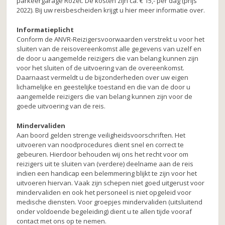
parkeergarage Rozet. De kosten zijn ca. € 15,- per dag (prijs
2022). Bij uw reisbescheiden krijgt u hier meer informatie over.
Informatieplicht
Conform de ANVR-Reizigersvoorwaarden verstrekt u voor het
sluiten van de reisovereenkomst alle gegevens van uzelf en
de door u aangemelde reizigers die van belang kunnen zijn
voor het sluiten of de uitvoering van de overeenkomst.
Daarnaast vermeldt u de bijzonderheden over uw eigen
lichamelijke en geestelijke toestand en die van de door u
aangemelde reizigers die van belang kunnen zijn voor de
goede uitvoering van de reis.
Mindervaliden
Aan boord gelden strenge veiligheidsvoorschriften. Het
uitvoeren van noodprocedures dient snel en correct te
gebeuren. Hierdoor behouden wij ons het recht voor om
reizigers uit te sluiten van (verdere) deelname aan de reis
indien een handicap een belemmering blijkt te zijn voor het
uitvoeren hiervan. Vaak zijn schepen niet goed uitgerust voor
mindervaliden en ook het personeel is niet opgeleid voor
medische diensten. Voor groepjes mindervaliden (uitsluitend
onder voldoende begeleiding) dient u te allen tijde vooraf
contact met ons op te nemen.