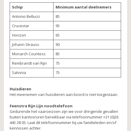
Schip
Minimum aantal deelnemers
Antonio Bellucci
85
Crucestar
95
Horizon
65
Johann Strauss
90
Monarch Countess
85
Rembrandt van Rijn
75
Salvinia
75
Huisdieren
Het meenemen van huisdieren aan boord is niet toegestaan.
Feenstra Rijn Lijn noodtelefoon
Gedurende het vaarseizoen zijn we voor dringende gevallen
buiten kantooruren bereikbaar via telefoonnummer +31 (0)26
445 28 05. Laat dit telefoonnummer bij uw familieleden en/of
kennissen achter.