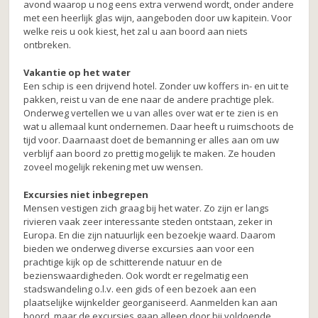
avond waarop u nog eens extra verwend wordt, onder andere
met een heerlijk glas wijn, aangeboden door uw kapitein. Voor
welke reis u ook kiest, het zal u aan boord aan niets
ontbreken.
Vakantie op het water
Een schip is een drijvend hotel. Zonder uw koffers in- en uit te
pakken, reist u van de ene naar de andere prachtige plek.
Onderweg vertellen we u van alles over wat er te zien is en
wat u allemaal kunt ondernemen. Daar heeft u ruimschoots de
tijd voor. Daarnaast doet de bemanning er alles aan om uw
verblijf aan boord zo prettig mogelijk te maken. Ze houden
zoveel mogelijk rekening met uw wensen.
Excursies niet inbegrepen
Mensen vestigen zich graag bij het water. Zo zijn er langs
rivieren vaak zeer interessante steden ontstaan, zeker in
Europa. En die zijn natuurlijk een bezoekje waard. Daarom
bieden we onderweg diverse excursies aan voor een
prachtige kijk op de schitterende natuur en de
bezienswaardigheden. Ook wordt er regelmatig een
stadswandeling o.l.v. een gids of een bezoek aan een
plaatselijke wijnkelder georganiseerd. Aanmelden kan aan
boord, maar de excursies gaan alleen door bij voldoende