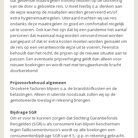
dat geldende maatregelen invloed hebben op de uitvoering
van de door u geboekte reis. U moet hierbij o.a. denken aan
de wijze waarop de maaltijden worden geserveerd en/of
extra hygiënemaatregelen. Uiteraard trachten wij uw reis
ondanks deze maatregelen zo goed en comfortabel mogelijk
uit te voeren. Ook kan het zijn dat bij een pandemie het aantal
personen dat maximaal mag worden vervoerd moet worden
aangepast of dat er extra kosten moeten worden gemaakt om
de reis op een verantwoorde wijze uit te voeren. Feenstra
behoudt dan het recht, de prijzen op de nieuwe situatie aan te
passen. Een eventuele prijsverhoging geldt dan alleen voor
nieuwe boekingen en wordt niet met terugwerkende kracht
doorberekend.
Prijsvoorbehoud algemeen
Onzekere factoren blijven o.a. de brandstofkosten en de
belastingen. Alleen in uiterste noodzaak zullen wij op de
gemotiveerde toeslag in rekening brengen.
Bijdrage SGR
Om er voor te kunnen zorgen dat Stichting Garantiefonds
Reisgelden (SGR) u als consument kan blijven beschermen
tegen faillissementsrisico’s wordt op alle boekingen een
consumentenbijdrage SGR van € 5,- p.p. in rekening gebracht.