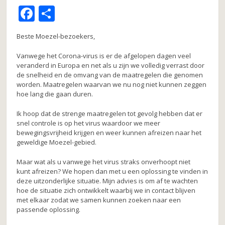
F
D
a
el
Beste Moezel-bezoekers,
c
e
e
n
Vanwege het Corona-virus is er de afgelopen dagen veel
veranderd in Europa en net als u zijn we volledig verrast door
b
de snelheid en de omvang van de maatregelen die genomen
worden. Maatregelen waarvan we nu nog niet kunnen zeggen
o
hoe lang die gaan duren.
o
Ik hoop dat de strenge maatregelen tot gevolg hebben dat er
k
snel controle is op het virus waardoor we meer
bewegingsvrijheid krijgen en weer kunnen afreizen naar het
geweldige Moezel-gebied.
Maar wat als u vanwege het virus straks onverhoopt niet
kunt afreizen? We hopen dan met u een oplossing te vinden in
deze uitzonderlijke situatie. Mijn advies is om af te wachten
hoe de situatie zich ontwikkelt waarbij we in contact blijven
met elkaar zodat we samen kunnen zoeken naar een
passende oplossing.