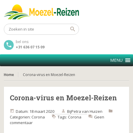
bel ons:
+31 636 07 15 09
MENU
Home
Corona-virus en Moezel-Reizen
Corona-virus en Moezel-Reizen
Datum: 18 maart 2020
Bij
Petra van Huizen
Categorien:
Corona
Tags:
Corona
Geen
commentaar