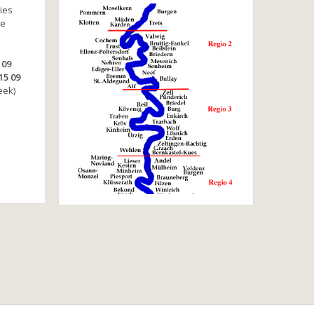
ies
ke
 09
15 09
eek)