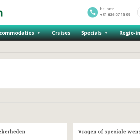
bel ons:
+31 636 07 15 09
commodaties
Cruises
Specials
Regio-i
ekerheden
Vragen of speciale wen